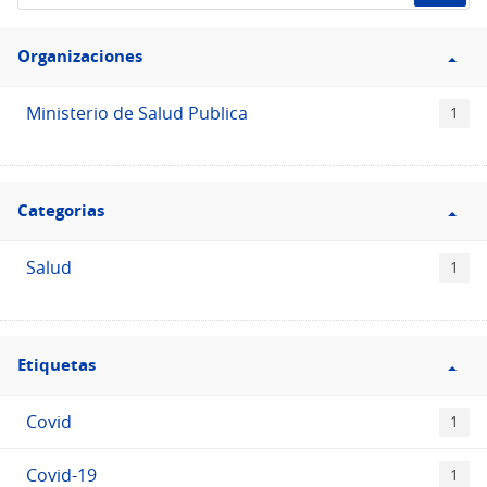
de
Filtro
datos...
Organizaciones
Organizaciones
Ministerio de Salud Publica
1
Filtro
Categorias
Categorias
Salud
1
Filtro
Etiquetas
Etiquetas
Covid
1
Covid-19
1