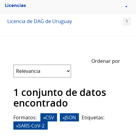
Filtro
Licencias
Licencias
Licencia de DAG de Uruguay
1
Ordenar por
1 conjunto de datos
encontrado
Formatos:
CSV
JSON
Etiquetas:
SARS-CoV-2