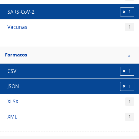
SARS-CoV-2
1
Vacunas
1
Filtro
Formatos
Formatos
CSV
1
JSON
1
XLSX
1
XML
1