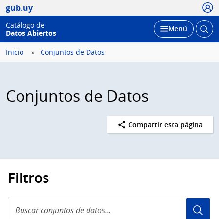
Usua
gub.uy
Catálogo de
Abrir
Desplegar
Menú
Datos Abiertos
busc
Inicio
Conjuntos de Datos
Conjuntos de Datos
Compartir esta página
Filtros
Buscar
conjuntos