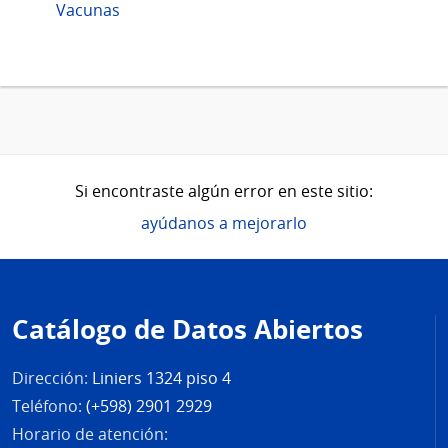
Vacunas
Si encontraste algún error en este sitio:
ayúdanos a mejorarlo
Pie
de
Catálogo de Datos Abiertos
página
Dirección:
Liniers 1324 piso 4
Teléfono:
(+598) 2901 2929
Horario de atención: