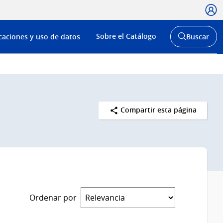
Usua
Menú
Sobre el Catálogo
caciones y uso de datos
Buscar
de
Abrir
buscador
navega
y
Compartir esta página
Ordenar por