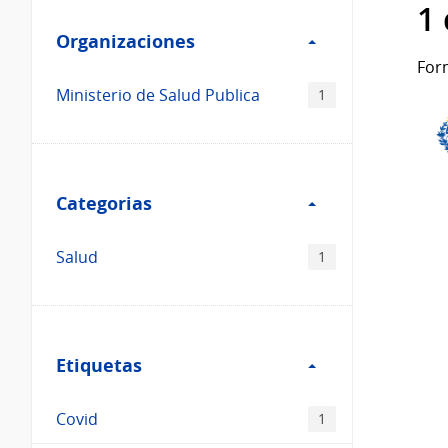
Filtro
datos...
1
Organizaciones
Organizaciones
For
Ministerio de Salud Publica
1
Filtro
Categorias
Categorias
Salud
1
Filtro
Etiquetas
Etiquetas
Covid
1