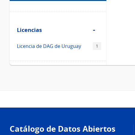
Filtro
Licencias
Licencias
Licencia de DAG de Uruguay
1
Pie
de
Catálogo de Datos Abiertos
página