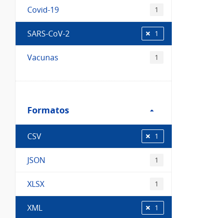
Covid-19
1
SARS-CoV-2
1
Vacunas
1
Filtro
Formatos
Formatos
CSV
1
JSON
1
XLSX
1
XML
1