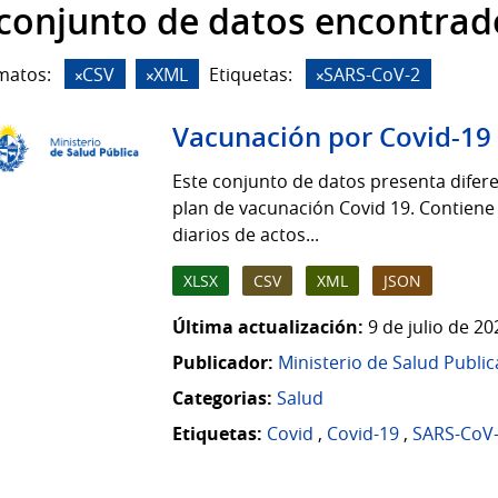
 conjunto de datos encontrad
matos:
CSV
XML
Etiquetas:
SARS-CoV-2
Vacunación por Covid-19
Este conjunto de datos presenta difere
plan de vacunación Covid 19. Contiene
diarios de actos...
XLSX
CSV
XML
JSON
Última actualización:
9 de julio de 2
Publicador:
Ministerio de Salud Public
Categorias:
Salud
Etiquetas:
Covid
,
Covid-19
,
SARS-CoV