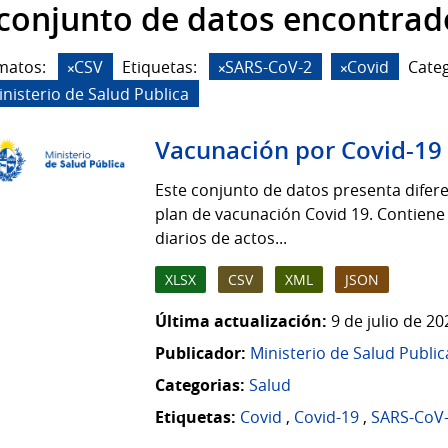
 conjunto de datos encontrad
matos:
CSV
Etiquetas:
SARS-CoV-2
Covid
Categ
inisterio de Salud Publica
Vacunación por Covid-19
Este conjunto de datos presenta difere
plan de vacunación Covid 19. Contiene
diarios de actos...
XLSX
CSV
XML
JSON
Última actualización:
9 de julio de 2
Publicador:
Ministerio de Salud Public
Categorias:
Salud
Etiquetas:
Covid
,
Covid-19
,
SARS-CoV