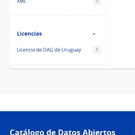
XML
1
Filtro
Licencias
Licencias
Licencia de DAG de Uruguay
1
Pie
de
Catálogo de Datos Abiertos