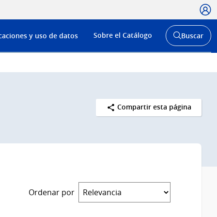
Usua
Menú
Sobre el Catálogo
caciones y uso de datos
Buscar
de
Abrir
buscador
navega
y
Compartir esta página
Ordenar por