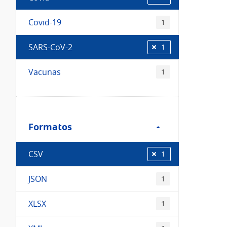
Covid-19
1
SARS-CoV-2
1
Vacunas
1
Filtro
Formatos
Formatos
CSV
1
JSON
1
XLSX
1