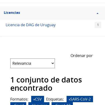
Filtro
Licencias
Licencias
Licencia de DAG de Uruguay
1
Ordenar por
1 conjunto de datos
encontrado
Formatos:
CSV
Etiquetas:
SARS-CoV-2