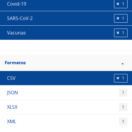
Covid-19
1
SARS-CoV-2
1
Vacunas
1
Filtro
Formatos
Formatos
CSV
1
JSON
1
XLSX
1
XML
1