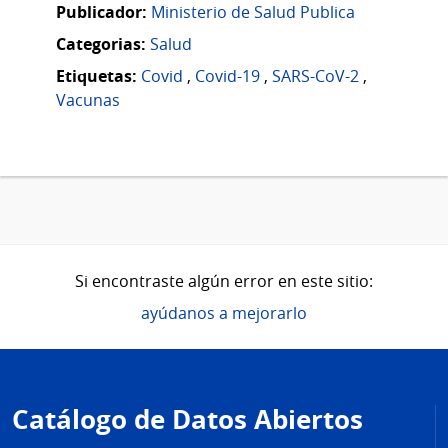
Publicador:
Ministerio de Salud Publica
Categorias:
Salud
Etiquetas:
Covid
,
Covid-19
,
SARS-CoV-2
,
Vacunas
Si encontraste algún error en este sitio:
ayúdanos a mejorarlo
Pie
de
Catálogo de Datos Abiertos
página