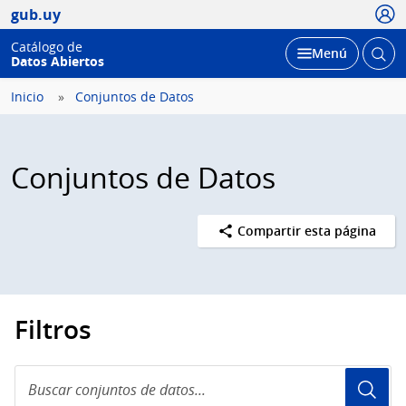
Usua
gub.uy
Catálogo de
Abrir
Desplegar
Menú
Datos Abiertos
busc
Inicio
Conjuntos de Datos
Conjuntos de Datos
Compartir esta página
Filtros
Buscar
conjuntos