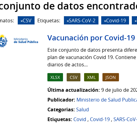
 conjunto de datos encontrad
matos:
CSV
Etiquetas:
SARS-CoV-2
Covid-19
Vacunación por Covid-19
Este conjunto de datos presenta difere
plan de vacunación Covid 19. Contiene
diarios de actos...
XLSX
CSV
XML
JSON
Última actualización:
9 de julio de 2
Publicador:
Ministerio de Salud Public
Categorias:
Salud
Etiquetas:
Covid
,
Covid-19
,
SARS-CoV