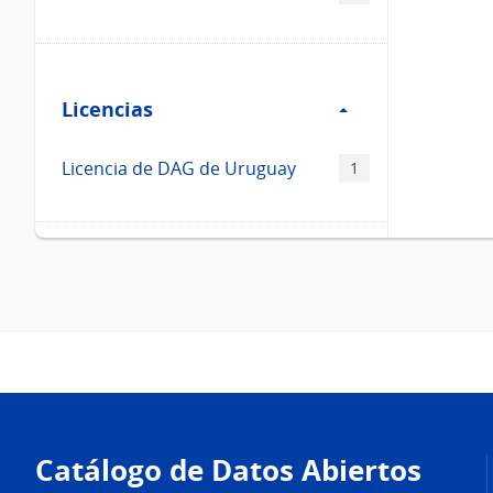
Filtro
Licencias
Licencias
Licencia de DAG de Uruguay
1
Pie
de
Catálogo de Datos Abiertos
página