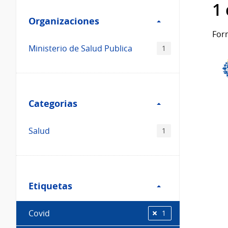
Filtro
datos...
1
Organizaciones
Organizaciones
For
Ministerio de Salud Publica
1
Filtro
Categorias
Categorias
Salud
1
Filtro
Etiquetas
Etiquetas
Covid
1