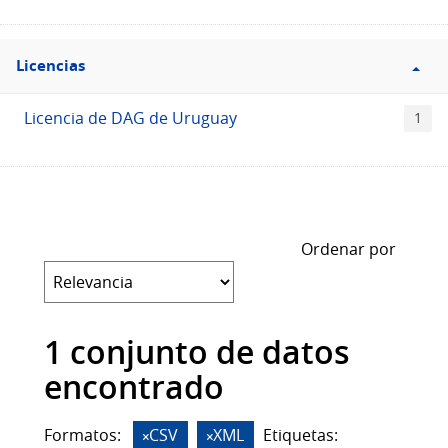
Filtro
Licencias
Licencias
Licencia de DAG de Uruguay
1
Ordenar por
1 conjunto de datos
encontrado
Formatos:
CSV
XML
Etiquetas: