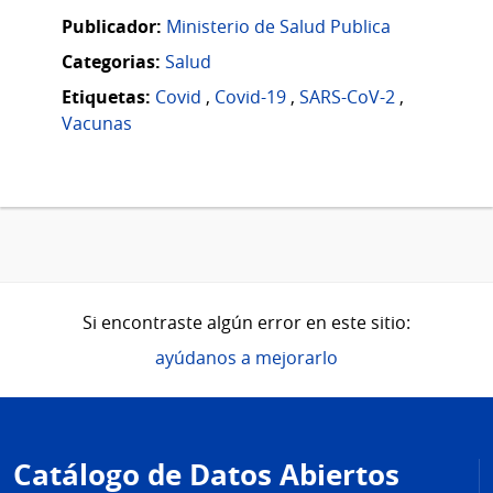
Publicador:
Ministerio de Salud Publica
Categorias:
Salud
Etiquetas:
Covid
,
Covid-19
,
SARS-CoV-2
,
Vacunas
Si encontraste algún error en este sitio:
ayúdanos a mejorarlo
Pie
de
Catálogo de Datos Abiertos
página