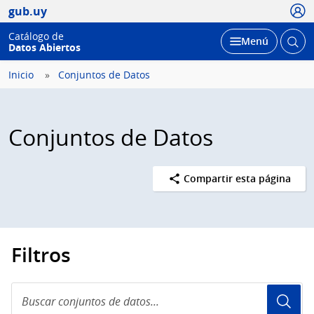
Usua
gub.uy
Catálogo de
Abrir
Desplegar
Menú
Datos Abiertos
busc
Inicio
Conjuntos de Datos
Conjuntos de Datos
Compartir esta página
Filtros
Buscar
conjuntos