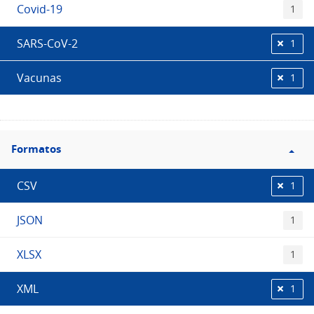
Covid-19
1
SARS-CoV-2
1
Vacunas
1
Filtro
Formatos
Formatos
CSV
1
JSON
1
XLSX
1
XML
1