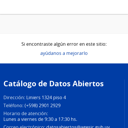
Si encontraste algún error en este sitio:
ayúdanos a mejorarlo
Pie
de
Catálogo de Datos Abiertos
página
Dirección:
Liniers 1324 piso 4
Teléfono:
(+598) 2901 2929
Horario de atención:
Lunes a viernes de 9:30 a 17:30 hs.
Correo electrónico:
datosabiertos@agesic.gub.uy