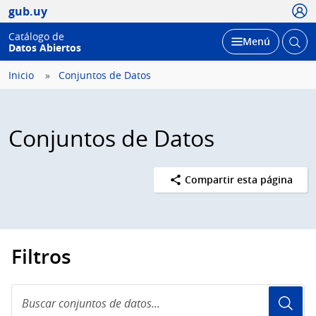
Usua
gub.uy
Catálogo de
Abrir
Desplegar
Menú
Datos Abiertos
busc
Inicio
Conjuntos de Datos
Conjuntos de Datos
Compartir esta página
Filtros
Buscar
conjuntos