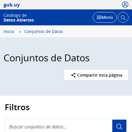
Usua
gub.uy
Catálogo de
Abrir
Desplegar
Menú
Datos Abiertos
busc
Inicio
Conjuntos de Datos
Conjuntos de Datos
Compartir esta página
Filtros
Buscar
conjuntos