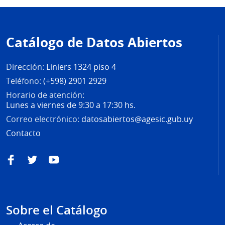
Pie
de
Catálogo de Datos Abiertos
página
Dirección:
Liniers 1324 piso 4
Teléfono:
(+598) 2901 2929
Horario de atención:
Lunes a viernes de 9:30 a 17:30 hs.
Correo electrónico:
datosabiertos@agesic.gub.uy
Contacto
Facebook
Twitter
YouTube
Sobre el Catálogo