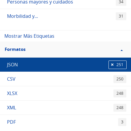
Personas mayores y cuidados
34
Morbilidad y...
31
Mostrar Más Etiquetas
Filtro
Formatos
Formatos
JSON
251
CSV
250
XLSX
248
XML
248
PDF
3