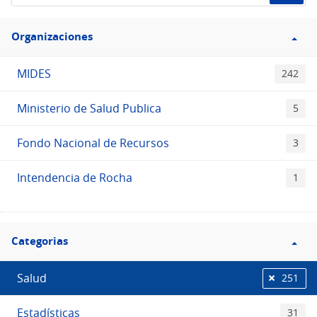
de
Filtro
datos...
Organizaciones
Organizaciones
MIDES
242
Ministerio de Salud Publica
5
Fondo Nacional de Recursos
3
Intendencia de Rocha
1
Filtro
Categorias
Categorias
Salud
251
Estadísticas
31