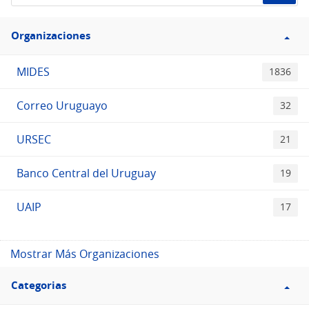
de
Filtro
datos...
Organizaciones
Organizaciones
MIDES
1836
Correo Uruguayo
32
URSEC
21
Banco Central del Uruguay
19
UAIP
17
Mostrar Más Organizaciones
Filtro
Categorias
Categorias