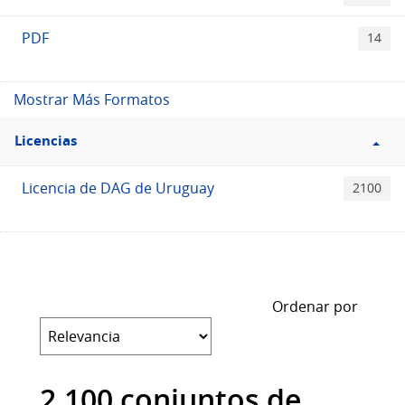
PDF
14
Mostrar Más Formatos
Filtro
Licencias
Licencias
Licencia de DAG de Uruguay
2100
Ordenar por
2.100 conjuntos de