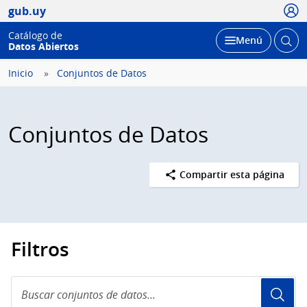
Usua
gub.uy
Catálogo de
Abrir
Desplegar
Menú
Datos Abiertos
busc
Inicio
Conjuntos de Datos
Conjuntos de Datos
Compartir esta página
Filtros
Buscar
conjuntos