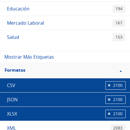
Educación
194
Mercado Laboral
167
Salud
153
Mostrar Más Etiquetas
Filtro
Formatos
Formatos
CSV
2100
JSON
2100
XLSX
2100
XML
2083