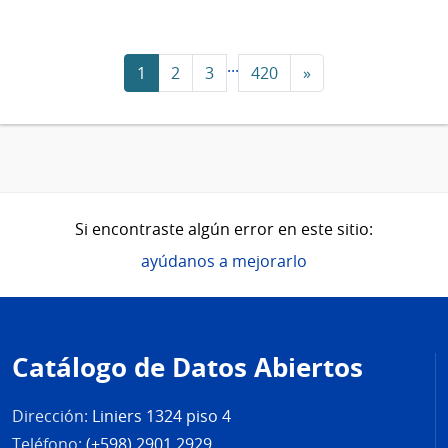
...
1
2
3
420
»
Si encontraste algún error en este sitio:
ayúdanos a mejorarlo
Pie
de
Catálogo de Datos Abiertos
página
Dirección:
Liniers 1324 piso 4
Teléfono:
(+598) 2901 2929