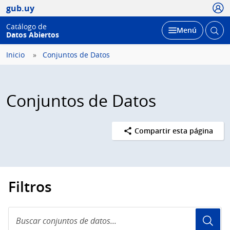
Usua
gub.uy
Catálogo de
Abrir
Desplegar
Menú
Datos Abiertos
busc
Inicio
Conjuntos de Datos
Conjuntos de Datos
Compartir esta página
Filtros
Buscar
conjuntos