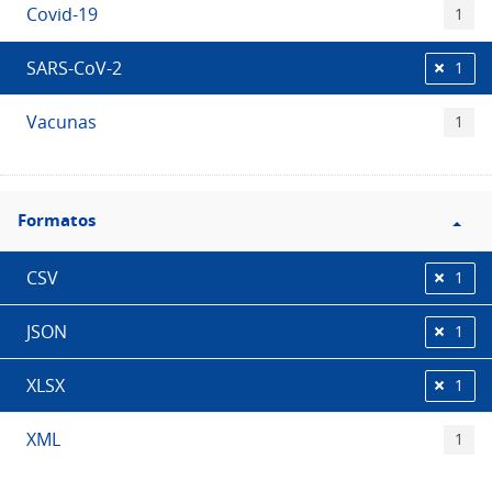
Covid-19
1
SARS-CoV-2
1
Vacunas
1
Filtro
Formatos
Formatos
CSV
1
JSON
1
XLSX
1
XML
1