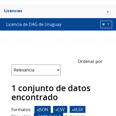
Filtro
Licencias
Licencias
Licencia de DAG de Uruguay
1
Ordenar por
1 conjunto de datos
encontrado
Formatos:
JSON
CSV
XLSX