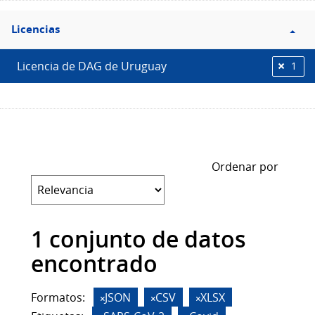
Filtro
Licencias
Licencias
Licencia de DAG de Uruguay
1
Ordenar por
1 conjunto de datos
encontrado
Formatos:
JSON
CSV
XLSX