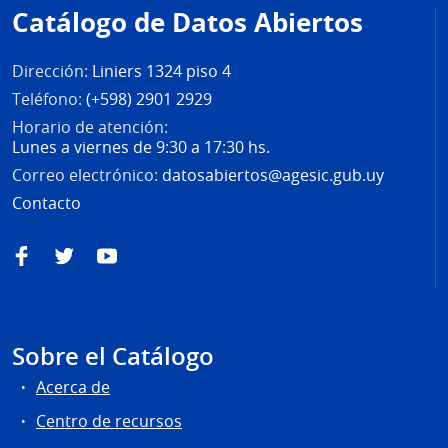
de
Catálogo de Datos Abiertos
página
Dirección:
Liniers 1324 piso 4
Teléfono:
(+598) 2901 2929
Horario de atención:
Lunes a viernes de 9:30 a 17:30 hs.
Correo electrónico:
datosabiertos@agesic.gub.uy
Contacto
Facebook
Twitter
YouTube
Sobre el Catálogo
Acerca de
Centro de recursos