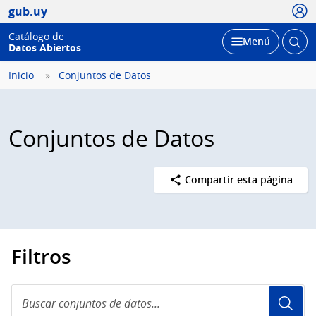
Usua
gub.uy
Catálogo de
Abrir
Desplegar
Menú
Datos Abiertos
busc
Inicio
Conjuntos de Datos
Conjuntos de Datos
Compartir esta página
Filtros
Buscar
conjuntos