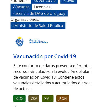
Etiquetas:
SARS-CoV-2
Covid
Vacunas
Licencias:
Licencia de DAG de Uruguay
Organizaciones:
Ministerio de Salud Publica
Vacunación por Covid-19
Este conjunto de datos presenta diferentes
recursos vinculados a la evolución del plan
de vacunación Covid 19. Contiene actos
vacunales detallados y acumulados diarios
de actos...
XLSX
CSV
XML
JSON