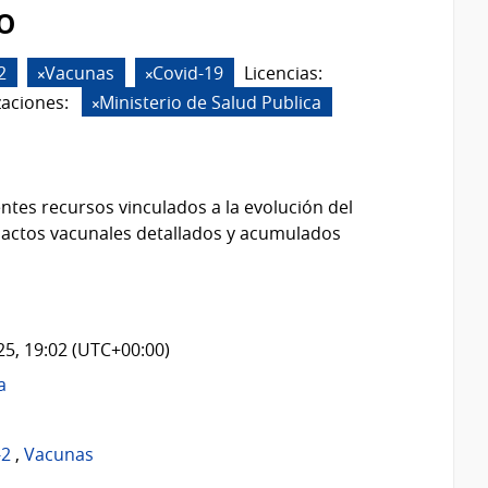
o
2
Vacunas
Covid-19
Licencias:
aciones:
Ministerio de Salud Publica
ntes recursos vinculados a la evolución del
 actos vacunales detallados y acumulados
025, 19:02 (UTC+00:00)
a
-2
,
Vacunas