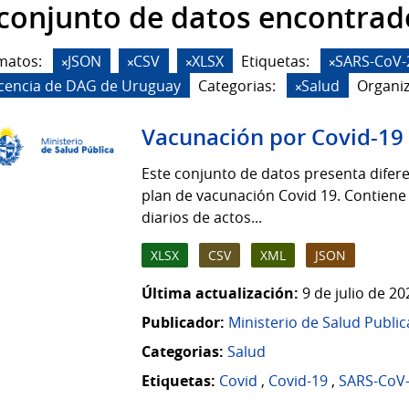
 conjunto de datos encontrad
matos:
JSON
CSV
XLSX
Etiquetas:
SARS-CoV-
icencia de DAG de Uruguay
Categorias:
Salud
Organiz
Vacunación por Covid-19
Este conjunto de datos presenta difere
plan de vacunación Covid 19. Contiene
diarios de actos...
XLSX
CSV
XML
JSON
Última actualización:
9 de julio de 2
Publicador:
Ministerio de Salud Public
Categorias:
Salud
Etiquetas:
Covid
,
Covid-19
,
SARS-CoV