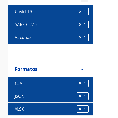
Covid-19
1
SARS-CoV-2
1
Vacunas
1
Filtro
Formatos
Formatos
CSV
1
JSON
1
XLSX
1