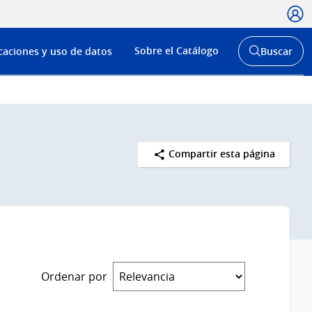
Usua
Menú
Sobre el Catálogo
caciones y uso de datos
Buscar
de
Abrir
buscador
navega
y
Compartir esta página
Ordenar por