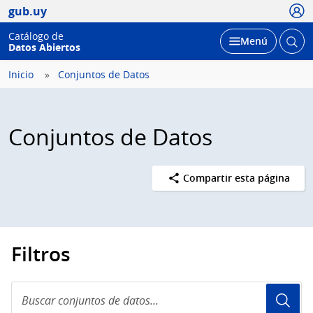
Usua
gub.uy
Catálogo de
Abrir
Desplegar
Menú
Datos Abiertos
busc
Inicio
Conjuntos de Datos
Conjuntos de Datos
Compartir esta página
Filtros
Buscar
conjuntos