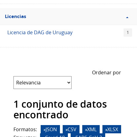
Filtro
Licencias
Licencias
Licencia de DAG de Uruguay
1
Ordenar por
1 conjunto de datos
encontrado
Formatos:
JSON
CSV
XML
XLSX