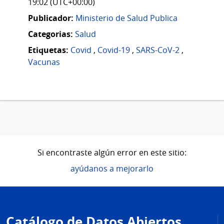
19:02 (UTC+00:00)
Publicador:
Ministerio de Salud Publica
Categorias:
Salud
Etiquetas:
Covid
,
Covid-19
,
SARS-CoV-2
,
Vacunas
Si encontraste algún error en este sitio:
ayúdanos a mejorarlo
Pie
de
Catálogo de Datos Abiertos