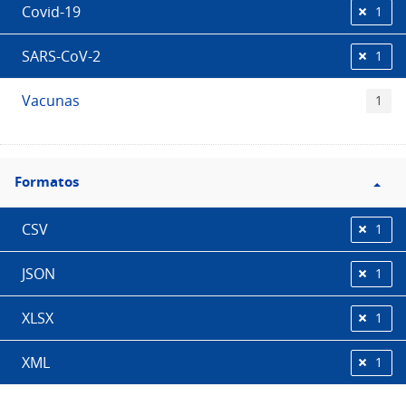
Covid-19
1
SARS-CoV-2
1
Vacunas
1
Filtro
Formatos
Formatos
CSV
1
JSON
1
XLSX
1
XML
1