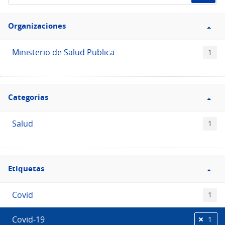
de
Filtro
datos...
Organizaciones
Organizaciones
Ministerio de Salud Publica
1
Filtro
Categorias
Categorias
Salud
1
Filtro
Etiquetas
Etiquetas
Covid
1
Covid-19
1