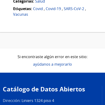
Categorias:
Salud
Etiquetas:
Covid
,
Covid-19
,
SARS-CoV-2
,
Vacunas
Si encontraste algún error en este sitio:
ayúdanos a mejorarlo
Pie
de
Catálogo de Datos Abiertos
página
Dirección:
Liniers 1324 piso 4