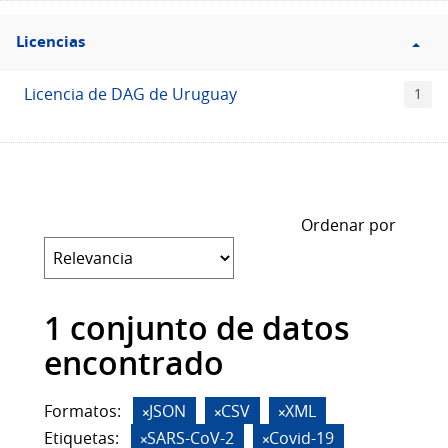
Filtro
Licencias
Licencias
Licencia de DAG de Uruguay
1
Ordenar por
1 conjunto de datos
encontrado
Formatos:
JSON
CSV
XML
Etiquetas:
SARS-CoV-2
Covid-19