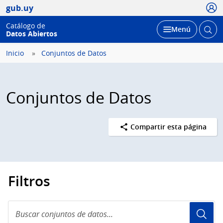
Usua
gub.uy
Catálogo de
Abrir
Desplegar
Menú
Datos Abiertos
busc
Inicio
Conjuntos de Datos
Conjuntos de Datos
Compartir esta página
Filtros
Buscar
conjuntos