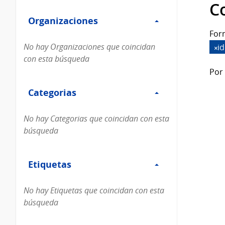
Filtro
datos...
C
Organizaciones
Organizaciones
For
No hay Organizaciones que coincidan
i
con esta búsqueda
Por 
Filtro
Categorias
Categorias
No hay Categorias que coincidan con esta
búsqueda
Filtro
Etiquetas
Etiquetas
No hay Etiquetas que coincidan con esta
búsqueda
Filtro