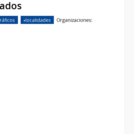
rados
ráficos
localidades
Organizaciones: