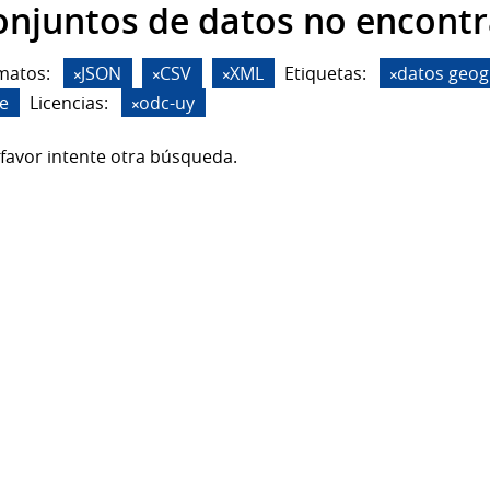
onjuntos de datos no encont
matos:
JSON
CSV
XML
Etiquetas:
datos geog
de
Licencias:
odc-uy
favor intente otra búsqueda.