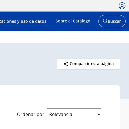
Usua
Menú
Sobre el Catálogo
caciones y uso de datos
Buscar
de
Abrir
buscador
navega
y
Compartir esta página
Ordenar por