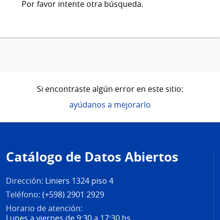
Por favor intente otra búsqueda.
Si encontraste algún error en este sitio:
ayúdanos a mejorarlo
Pie
de
Catálogo de Datos Abiertos
página
Dirección:
Liniers 1324 piso 4
Teléfono:
(+598) 2901 2929
Horario de atención:
Lunes a viernes de 9:30 a 17:30 hs.