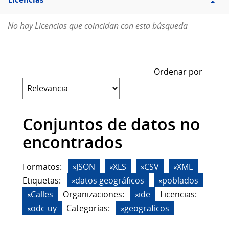
Licencias
No hay Licencias que coincidan con esta búsqueda
Ordenar por
Conjuntos de datos no
encontrados
Formatos:
JSON
XLS
CSV
XML
Etiquetas:
datos geográficos
poblados
Calles
Organizaciones:
ide
Licencias:
odc-uy
Categorias:
geograficos