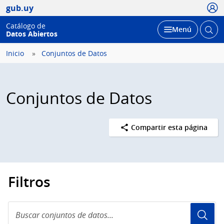
Usua
gub.uy
Catálogo de
Abrir
Desplegar
Menú
Datos Abiertos
busc
Inicio
Conjuntos de Datos
Conjuntos de Datos
Compartir esta página
Filtros
Buscar
conjuntos