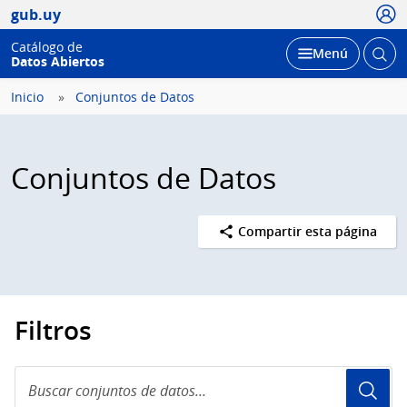
Usua
gub.uy
Catálogo de
Abrir
Desplegar
Menú
Datos Abiertos
busc
Inicio
Conjuntos de Datos
Conjuntos de Datos
Compartir esta página
Filtros
Buscar
conjuntos