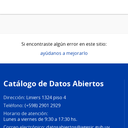
Si encontraste algún error en este sitio:
ayúdanos a mejorarlo
Pie
de
Catálogo de Datos Abiertos
página
Dirección:
Liniers 1324 piso 4
Teléfono:
(+598) 2901 2929
Horario de atención:
Lunes a viernes de 9:30 a 17:30 hs.
Correo electrónico:
datosabiertos@agesic.gub.uy