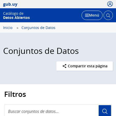
Usua
gub.uy
Catálogo de
Abrir
Desplegar
Menú
Datos Abiertos
busc
Inicio
Conjuntos de Datos
Conjuntos de Datos
Compartir esta página
Filtros
Buscar
conjuntos