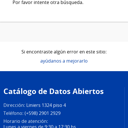
Por favor intente otra búsqueda.
Si encontraste algún error en este sitio:
ayúdanos a mejorarlo
Pie
de
Catálogo de Datos Abiertos
página
Dirección:
Liniers 1324 piso 4
Teléfono:
(+598) 2901 2929
Horario de atención:
Lunes a viernes de 9:30 a 17:30 hs.