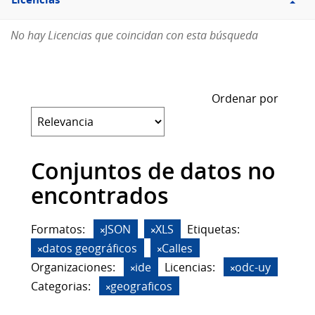
Licencias
No hay Licencias que coincidan con esta búsqueda
Ordenar por
Conjuntos de datos no
encontrados
Formatos:
JSON
XLS
Etiquetas:
datos geográficos
Calles
Organizaciones:
ide
Licencias:
odc-uy
Categorias:
geograficos