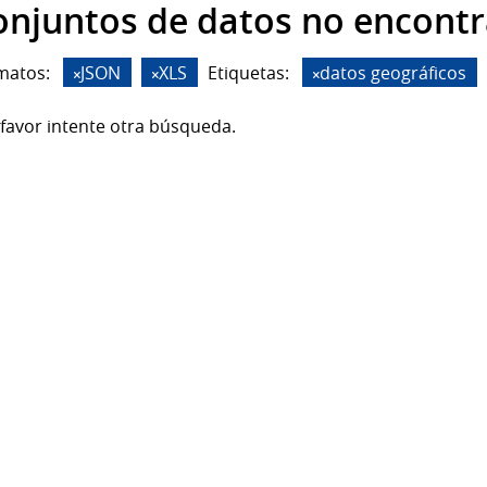
onjuntos de datos no encont
matos:
JSON
XLS
Etiquetas:
datos geográficos
favor intente otra búsqueda.