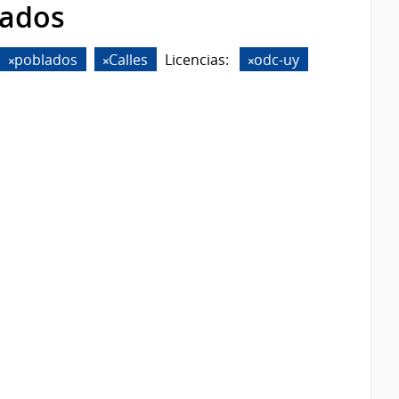
rados
poblados
Calles
Licencias:
odc-uy