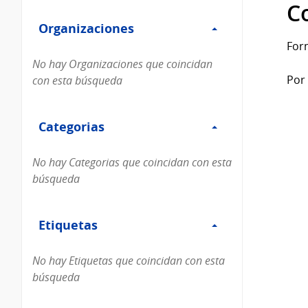
Filtro
datos...
C
Organizaciones
Organizaciones
For
No hay Organizaciones que coincidan
Por 
con esta búsqueda
Filtro
Categorias
Categorias
No hay Categorias que coincidan con esta
búsqueda
Filtro
Etiquetas
Etiquetas
No hay Etiquetas que coincidan con esta
búsqueda
Filtro