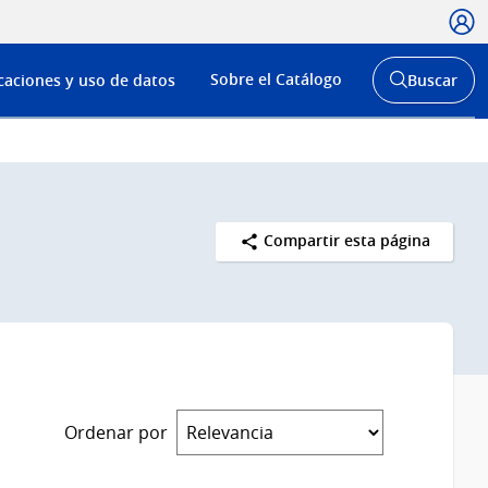
Usua
Menú
Sobre el Catálogo
caciones y uso de datos
Buscar
de
Abrir
buscador
navega
y
Compartir esta página
Ordenar por