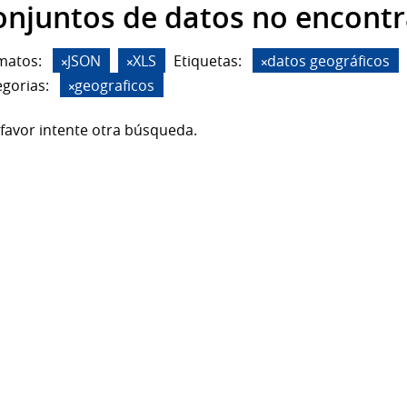
onjuntos de datos no encont
matos:
JSON
XLS
Etiquetas:
datos geográficos
gorias:
geograficos
favor intente otra búsqueda.