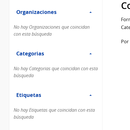
Filtro
datos...
C
Organizaciones
Organizaciones
For
No hay Organizaciones que coincidan
Cate
con esta búsqueda
Por 
Filtro
Categorias
Categorias
No hay Categorias que coincidan con esta
búsqueda
Filtro
Etiquetas
Etiquetas
No hay Etiquetas que coincidan con esta
búsqueda
Filtro