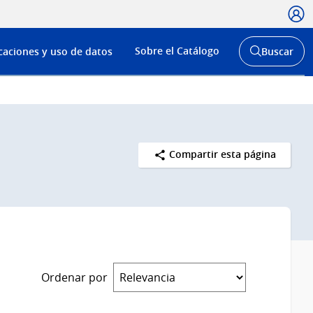
Usua
Menú
Sobre el Catálogo
caciones y uso de datos
Buscar
de
Abrir
buscador
navega
y
Compartir esta página
Ordenar por