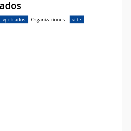
rados
poblados
Organizaciones:
ide