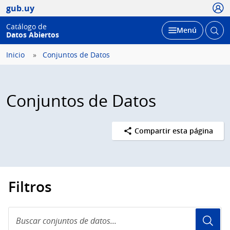
Usua
gub.uy
Catálogo de
Abrir
Desplegar
Menú
Datos Abiertos
busc
Inicio
Conjuntos de Datos
Conjuntos de Datos
Compartir esta página
Filtros
Buscar
conjuntos