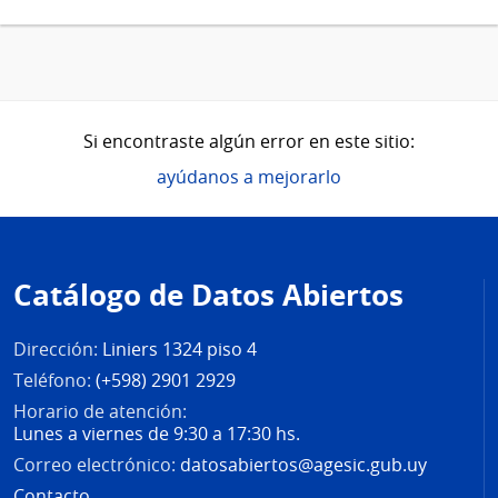
Si encontraste algún error en este sitio:
ayúdanos a mejorarlo
Pie
de
Catálogo de Datos Abiertos
página
Dirección:
Liniers 1324 piso 4
Teléfono:
(+598) 2901 2929
Horario de atención:
Lunes a viernes de 9:30 a 17:30 hs.
Correo electrónico:
datosabiertos@agesic.gub.uy
Contacto