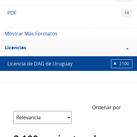
PDF
14
Mostrar Más Formatos
Filtro
Licencias
Licencias
Licencia de DAG de Uruguay
2100
Ordenar por