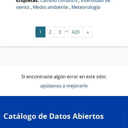
Etiquetas:
Cambio climático
,
Intensidad de
viento
,
Medio ambiente
,
Meteorología
...
1
2
3
420
»
Si encontraste algún error en este sitio:
ayúdanos a mejorarlo
Pie
de
Catálogo de Datos Abiertos
página