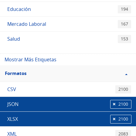
Educación
194
Mercado Laboral
167
Salud
153
Mostrar Más Etiquetas
Filtro
Formatos
Formatos
CSV
2100
JSON
2100
XLSX
2100
XML
2083