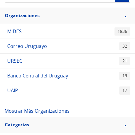
de
Filtro
datos...
Organizaciones
Organizaciones
MIDES
1836
Correo Uruguayo
32
URSEC
21
Banco Central del Uruguay
19
UAIP
17
Mostrar Más Organizaciones
Filtro
Categorias
Categorias