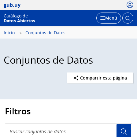
Usua
gub.uy
Catálogo de
Abrir
Desplegar
Menú
Datos Abiertos
busc
Inicio
Conjuntos de Datos
Conjuntos de Datos
Compartir esta página
Filtros
Buscar
conjuntos