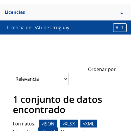
Filtro
Licencias
Licencias
Licencia de DAG de Uruguay
1
Ordenar por
1 conjunto de datos
encontrado
Formatos:
JSON
XLSX
XML