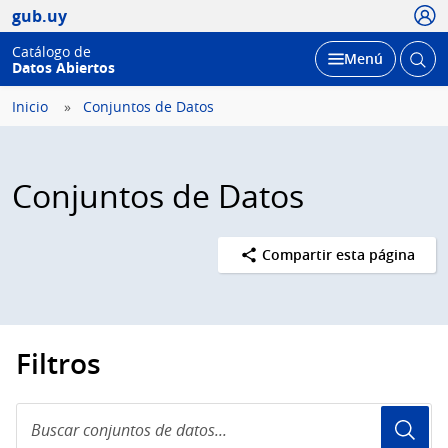
Usua
gub.uy
Catálogo de
Abrir
Desplegar
Menú
Datos Abiertos
busc
Inicio
Conjuntos de Datos
Conjuntos de Datos
Compartir esta página
Filtros
Buscar
conjuntos