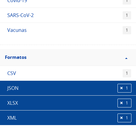
Covid-19
1
SARS-CoV-2
1
Vacunas
1
Filtro
Formatos
Formatos
CSV
1
JSON
1
XLSX
1
XML
1