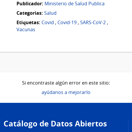
Publicador:
Ministerio de Salud Publica
Categorias:
Salud
Etiquetas:
Covid
,
Covid-19
,
SARS-CoV-2
,
Vacunas
Si encontraste algún error en este sitio:
ayúdanos a mejorarlo
Pie
de
Catálogo de Datos Abiertos
página