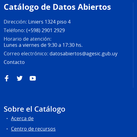
de
Catálogo de Datos Abiertos
página
Dirección:
Liniers 1324 piso 4
Teléfono:
(+598) 2901 2929
Horario de atención:
Lunes a viernes de 9:30 a 17:30 hs.
Correo electrónico:
datosabiertos@agesic.gub.uy
Contacto
Facebook
Twitter
YouTube
Sobre el Catálogo
Acerca de
Centro de recursos