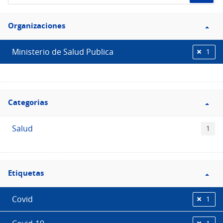
de
Filtro
datos...
Organizaciones
Organizaciones
Ministerio de Salud Publica
1
Filtro
Categorias
Categorias
Salud
1
Filtro
Etiquetas
Etiquetas
Covid
1