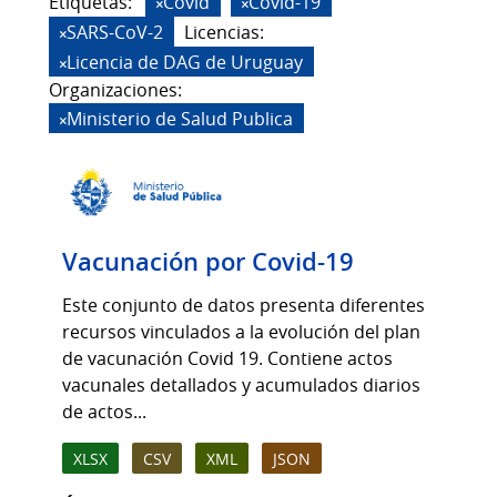
Etiquetas:
Covid
Covid-19
SARS-CoV-2
Licencias:
Licencia de DAG de Uruguay
Organizaciones:
Ministerio de Salud Publica
Vacunación por Covid-19
Este conjunto de datos presenta diferentes
recursos vinculados a la evolución del plan
de vacunación Covid 19. Contiene actos
vacunales detallados y acumulados diarios
de actos...
XLSX
CSV
XML
JSON