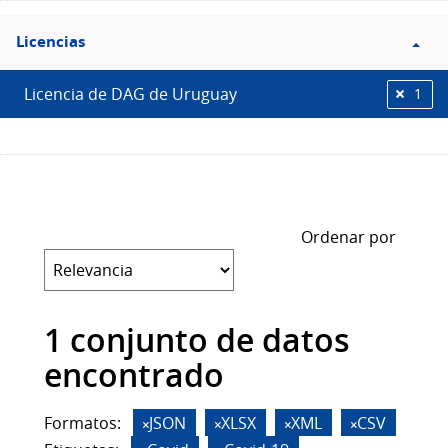
Filtro
Licencias
Licencias
Licencia de DAG de Uruguay
1
Ordenar por
1 conjunto de datos
encontrado
Formatos:
JSON
XLSX
XML
CSV