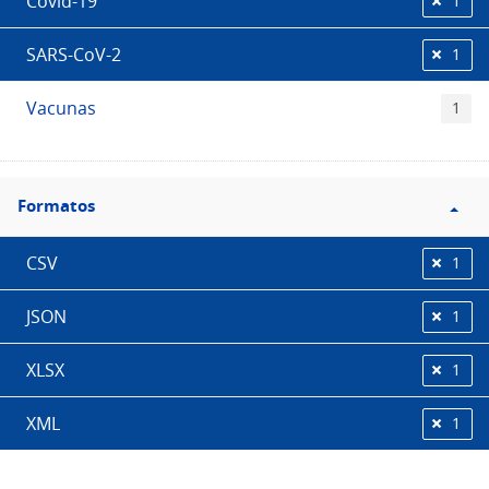
Covid-19
1
SARS-CoV-2
1
Vacunas
1
Filtro
Formatos
Formatos
CSV
1
JSON
1
XLSX
1
XML
1