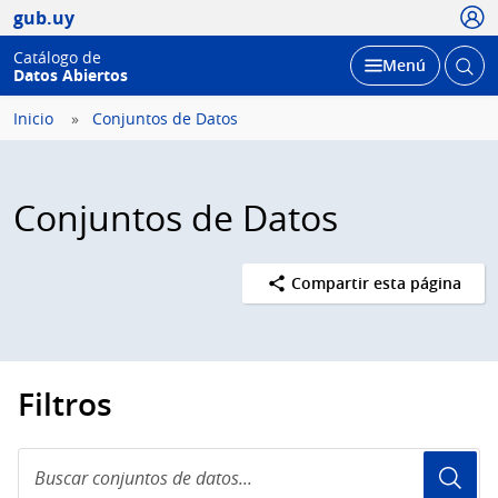
Usua
gub.uy
Catálogo de
Abrir
Desplegar
Menú
Datos Abiertos
busc
Inicio
Conjuntos de Datos
Conjuntos de Datos
Compartir esta página
Filtros
Buscar
conjuntos