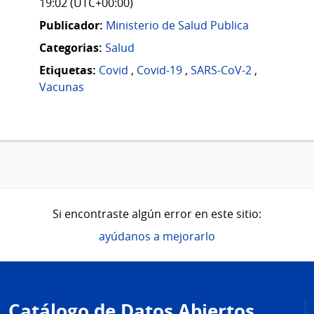
19:02 (UTC+00:00)
Publicador:
Ministerio de Salud Publica
Categorias:
Salud
Etiquetas:
Covid
,
Covid-19
,
SARS-CoV-2
,
Vacunas
Si encontraste algún error en este sitio:
ayúdanos a mejorarlo
Pie
de
Catálogo de Datos Abiertos