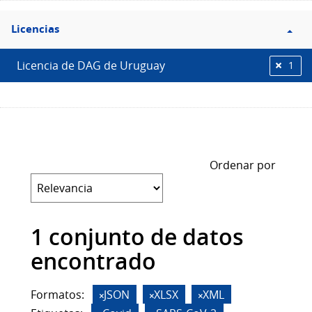
Filtro
Licencias
Licencias
Licencia de DAG de Uruguay
1
Ordenar por
1 conjunto de datos
encontrado
Formatos:
JSON
XLSX
XML