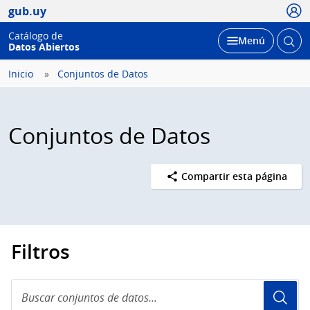
Usua
gub.uy
Catálogo de
Abrir
Desplegar
Menú
Datos Abiertos
busc
Inicio
Conjuntos de Datos
Conjuntos de Datos
Compartir esta página
Filtros
Buscar
conjuntos