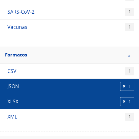
SARS-CoV-2
1
Vacunas
1
Filtro
Formatos
Formatos
CSV
1
JSON
1
XLSX
1
XML
1