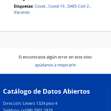
Etiquetas:
Covid
,
Covid-19
,
SARS-CoV-2
,
Vacunas
Si encontraste algún error en este sitio:
ayúdanos a mejorarlo
Pie
de
Catálogo de Datos Abiertos
página
Dirección:
Liniers 1324 piso 4
Teléfono:
(+598) 2901 2929