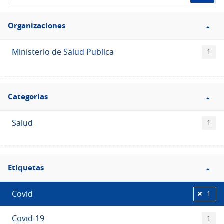
de
Filtro
datos...
Organizaciones
Organizaciones
Ministerio de Salud Publica
1
Filtro
Categorias
Categorias
Salud
1
Filtro
Etiquetas
Etiquetas
Covid
1
Covid-19
1