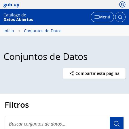
Usua
gub.uy
Catálogo de
Abrir
Desplegar
Menú
Datos Abiertos
busc
Inicio
Conjuntos de Datos
Conjuntos de Datos
Compartir esta página
Filtros
Buscar
conjuntos