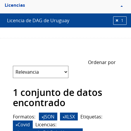
Filtro
Licencias
Licencias
Licencia de DAG de Uruguay
1
Ordenar por
1 conjunto de datos
encontrado
Formatos:
JSON
XLSX
Etiquetas:
Covid
Licencias: