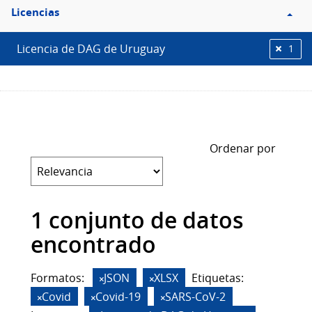
Filtro
Licencias
Licencias
Licencia de DAG de Uruguay
1
Ordenar por
1 conjunto de datos
encontrado
Formatos:
JSON
XLSX
Etiquetas:
Covid
Covid-19
SARS-CoV-2