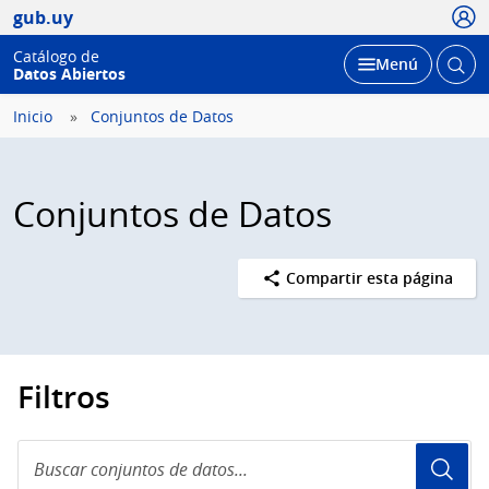
Usua
gub.uy
Catálogo de
Abrir
Desplegar
Menú
Datos Abiertos
busc
Inicio
Conjuntos de Datos
Conjuntos de Datos
Compartir esta página
Filtros
Buscar
conjuntos