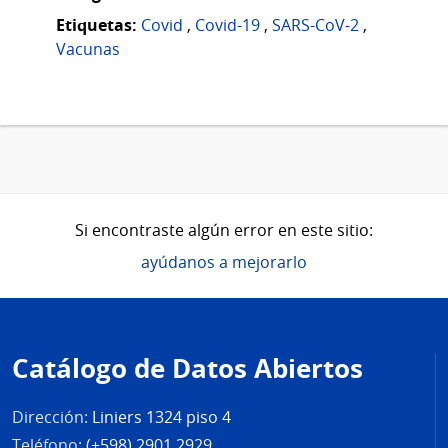
Etiquetas:
Covid
,
Covid-19
,
SARS-CoV-2
,
Vacunas
Si encontraste algún error en este sitio:
ayúdanos a mejorarlo
Pie
de
Catálogo de Datos Abiertos
página
Dirección:
Liniers 1324 piso 4
Teléfono:
(+598) 2901 2929