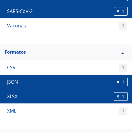
SARS-CoV-2
1
Vacunas
1
Filtro
Formatos
Formatos
CSV
1
JSON
1
XLSX
1
XML
1