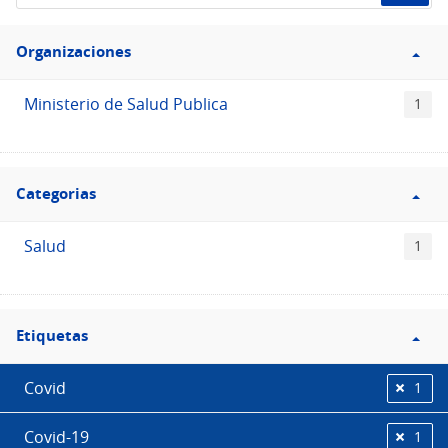
de
Filtro
datos...
Organizaciones
Organizaciones
Ministerio de Salud Publica
1
Filtro
Categorias
Categorias
Salud
1
Filtro
Etiquetas
Etiquetas
Covid
1
Covid-19
1