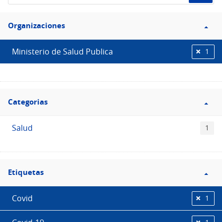
de
Filtro
datos...
Organizaciones
Organizaciones
Ministerio de Salud Publica
1
Filtro
Categorias
Categorias
Salud
1
Filtro
Etiquetas
Etiquetas
Covid
1