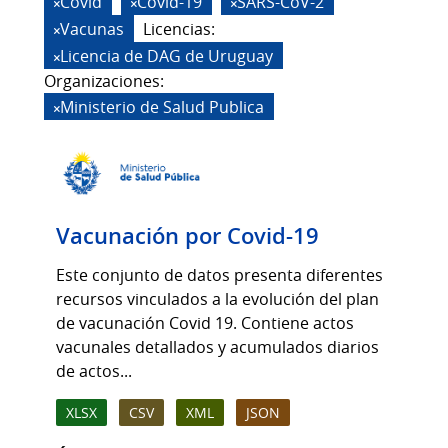
Covid
Covid-19
SARS-CoV-2
Vacunas
Licencias:
Licencia de DAG de Uruguay
Organizaciones:
Ministerio de Salud Publica
Vacunación por Covid-19
Este conjunto de datos presenta diferentes
recursos vinculados a la evolución del plan
de vacunación Covid 19. Contiene actos
vacunales detallados y acumulados diarios
de actos...
XLSX
CSV
XML
JSON