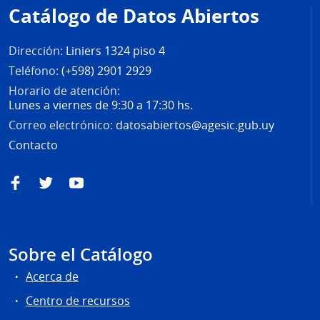
de
Catálogo de Datos Abiertos
página
Dirección:
Liniers 1324 piso 4
Teléfono:
(+598) 2901 2929
Horario de atención:
Lunes a viernes de 9:30 a 17:30 hs.
Correo electrónico:
datosabiertos@agesic.gub.uy
Contacto
Facebook
Twitter
YouTube
Sobre el Catálogo
Acerca de
Centro de recursos