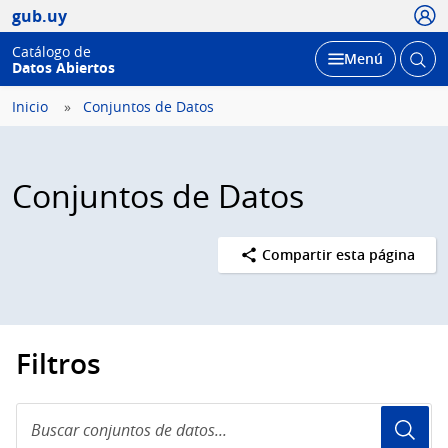
Usua
gub.uy
Catálogo de
Abrir
Desplegar
Menú
Datos Abiertos
busc
Inicio
Conjuntos de Datos
Conjuntos de Datos
Compartir esta página
Filtros
Buscar
conjuntos