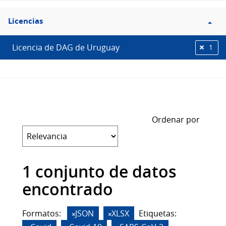
Filtro
Licencias
Licencias
Licencia de DAG de Uruguay
1
Ordenar por
1 conjunto de datos
encontrado
Formatos:
JSON
XLSX
Etiquetas: