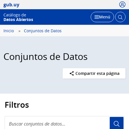
Usua
gub.uy
Catálogo de
Abrir
Desplegar
Menú
Datos Abiertos
busc
Inicio
Conjuntos de Datos
Conjuntos de Datos
Compartir esta página
Filtros
Buscar
conjuntos