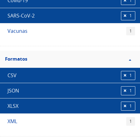
Covid-19
1
SARS-CoV-2
1
Vacunas
1
Filtro
Formatos
Formatos
CSV
1
JSON
1
XLSX
1
XML
1