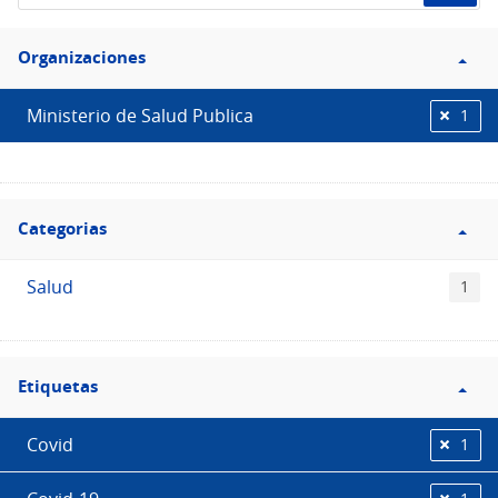
de
Filtro
datos...
Organizaciones
Organizaciones
Ministerio de Salud Publica
1
Filtro
Categorias
Categorias
Salud
1
Filtro
Etiquetas
Etiquetas
Covid
1