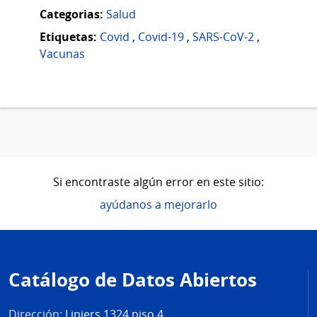
Categorias:
Salud
Etiquetas:
Covid
,
Covid-19
,
SARS-CoV-2
,
Vacunas
Si encontraste algún error en este sitio:
ayúdanos a mejorarlo
Pie
de
Catálogo de Datos Abiertos
página
Dirección:
Liniers 1324 piso 4