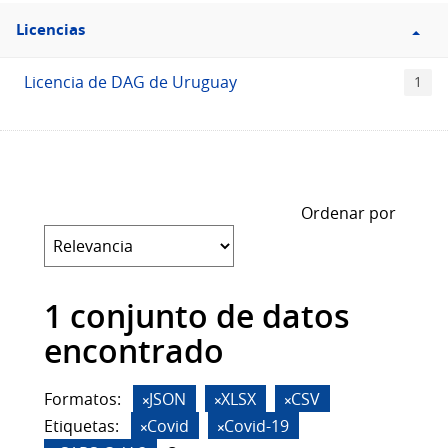
Filtro
Licencias
Licencias
Licencia de DAG de Uruguay
1
Ordenar por
1 conjunto de datos
encontrado
Formatos:
JSON
XLSX
CSV
Etiquetas:
Covid
Covid-19