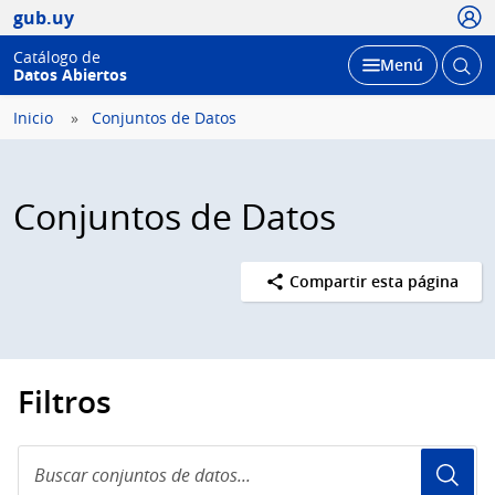
Usua
gub.uy
Catálogo de
Abrir
Desplegar
Menú
Datos Abiertos
busc
Inicio
Conjuntos de Datos
Conjuntos de Datos
Compartir esta página
Filtros
Buscar
conjuntos