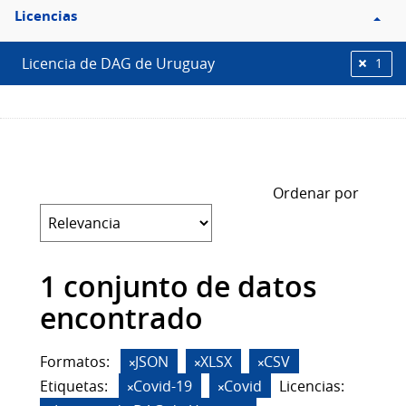
Filtro
Licencias
Licencias
Licencia de DAG de Uruguay
1
Ordenar por
1 conjunto de datos
encontrado
Formatos:
JSON
XLSX
CSV
Etiquetas:
Covid-19
Covid
Licencias: