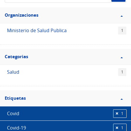
de
Filtro
datos...
Organizaciones
Organizaciones
Ministerio de Salud Publica
1
Filtro
Categorias
Categorias
Salud
1
Filtro
Etiquetas
Etiquetas
Covid
1
Covid-19
1