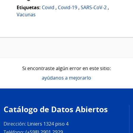
Etiquetas:
Covid
,
Covid-19
,
SARS-CoV-2
,
Vacunas
Si encontraste algún error en este sitio:
ayúdanos a mejorarlo
Pie
de
Catálogo de Datos Abiertos
página
Dirección:
Liniers 1324 piso 4
Teléfono:
(+598) 2901 2929