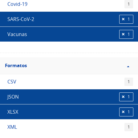
Covid-19
1
SARS-CoV-2
1
Vacunas
1
Filtro
Formatos
Formatos
CSV
1
JSON
1
XLSX
1
XML
1