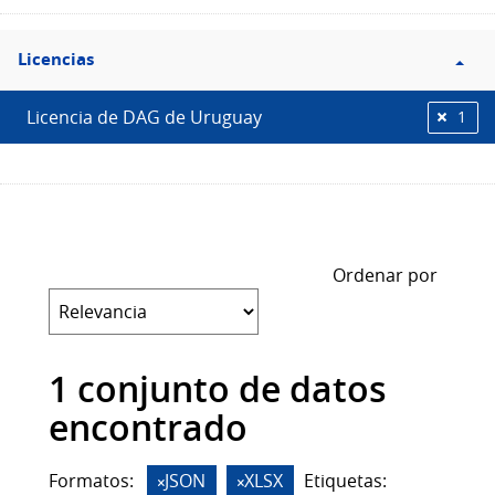
Filtro
Licencias
Licencias
Licencia de DAG de Uruguay
1
Ordenar por
1 conjunto de datos
encontrado
Formatos:
JSON
XLSX
Etiquetas: