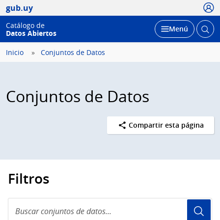
Usua
gub.uy
Catálogo de
Abrir
Desplegar
Menú
Datos Abiertos
busc
Inicio
Conjuntos de Datos
Conjuntos de Datos
Compartir esta página
Filtros
Buscar
conjuntos