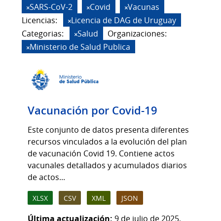
SARS-CoV-2
Covid
Vacunas
Licencias:
Licencia de DAG de Uruguay
Categorias:
Salud
Organizaciones:
Ministerio de Salud Publica
Vacunación por Covid-19
Este conjunto de datos presenta diferentes
recursos vinculados a la evolución del plan
de vacunación Covid 19. Contiene actos
vacunales detallados y acumulados diarios
de actos...
XLSX
CSV
XML
JSON
Última actualización:
9 de julio de 2025,