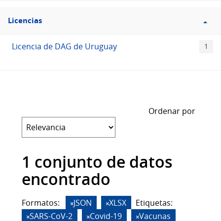
Filtro
Licencias
Licencias
Licencia de DAG de Uruguay
1
Ordenar por
1 conjunto de datos
encontrado
Formatos:
JSON
XLSX
Etiquetas:
SARS-CoV-2
Covid-19
Vacunas