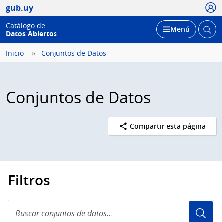
Usua
gub.uy
Catálogo de
Abrir
Desplegar
Menú
Datos Abiertos
busc
Inicio
Conjuntos de Datos
Conjuntos de Datos
Compartir esta página
Filtros
Buscar
conjuntos