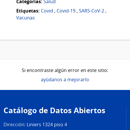
Categorias:
Salud
Etiquetas:
Covid
,
Covid-19
,
SARS-CoV-2
,
Vacunas
Si encontraste algún error en este sitio:
ayúdanos a mejorarlo
Pie
de
Catálogo de Datos Abiertos
página
Dirección:
Liniers 1324 piso 4