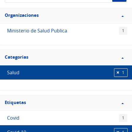
de
Filtro
datos...
Organizaciones
Organizaciones
Ministerio de Salud Publica
1
Filtro
Categorias
Categorias
Salud
1
Filtro
Etiquetas
Etiquetas
Covid
1