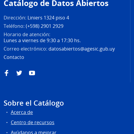
Catálogo de Datos Abiertos
página
Dirección:
Liniers 1324 piso 4
Teléfono:
(+598) 2901 2929
Horario de atención:
Lunes a viernes de 9:30 a 17:30 hs.
Correo electrónico:
datosabiertos@agesic.gub.uy
Contacto
Facebook
Twitter
YouTube
Sobre el Catálogo
Acerca de
Centro de recursos
Ayúdanos a mejorar