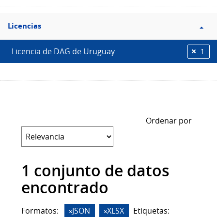
Filtro
Licencias
Licencias
Licencia de DAG de Uruguay
1
Ordenar por
1 conjunto de datos
encontrado
Formatos:
JSON
XLSX
Etiquetas: