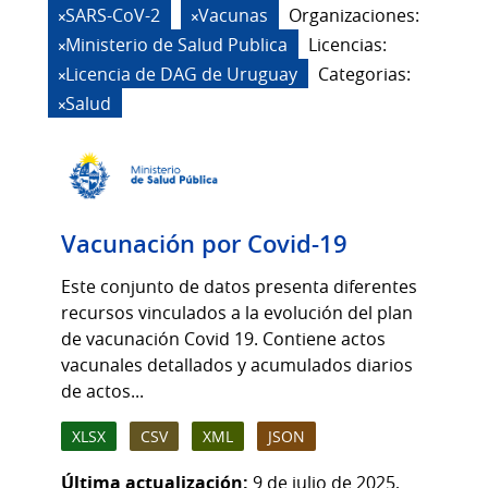
SARS-CoV-2
Vacunas
Organizaciones:
Ministerio de Salud Publica
Licencias:
Licencia de DAG de Uruguay
Categorias:
Salud
Vacunación por Covid-19
Este conjunto de datos presenta diferentes
recursos vinculados a la evolución del plan
de vacunación Covid 19. Contiene actos
vacunales detallados y acumulados diarios
de actos...
XLSX
CSV
XML
JSON
Última actualización:
9 de julio de 2025,