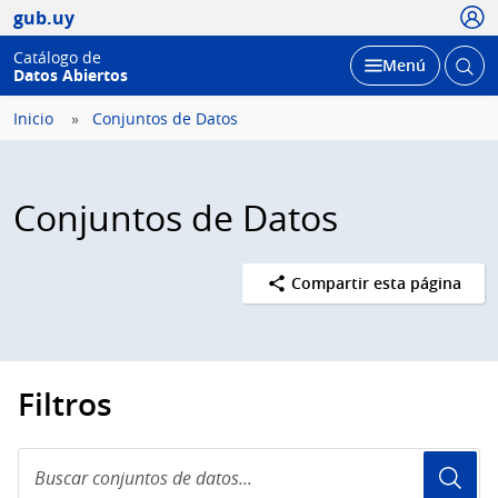
Usua
gub.uy
Catálogo de
Abrir
Desplegar
Menú
Datos Abiertos
busc
Inicio
Conjuntos de Datos
Conjuntos de Datos
Compartir esta página
Filtros
Buscar
conjuntos