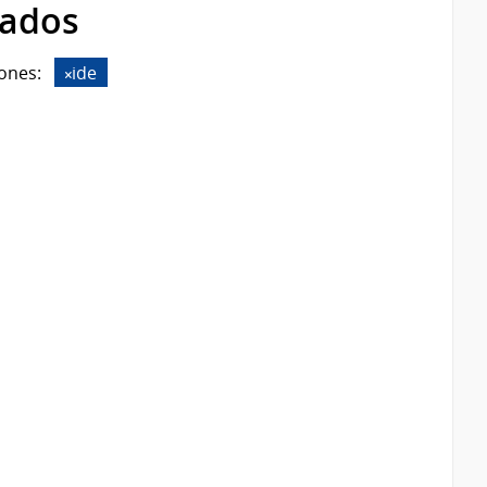
rados
ones:
ide