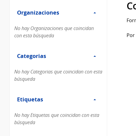
Filtro
datos...
C
Organizaciones
Organizaciones
For
No hay Organizaciones que coincidan
Por 
con esta búsqueda
Filtro
Categorias
Categorias
No hay Categorias que coincidan con esta
búsqueda
Filtro
Etiquetas
Etiquetas
No hay Etiquetas que coincidan con esta
búsqueda
Filtro