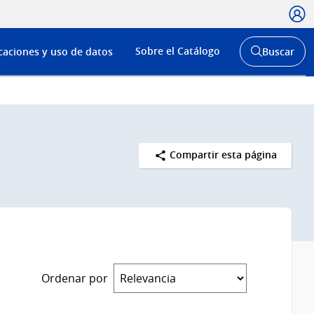
Usua
Menú
Sobre el Catálogo
caciones y uso de datos
Buscar
de
Abrir
buscador
navega
y
Compartir esta página
Ordenar por