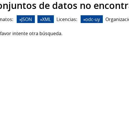
onjuntos de datos no encont
matos:
JSON
XML
Licencias:
odc-uy
Organizaci
favor intente otra búsqueda.