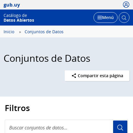
Usua
gub.uy
Catálogo de
Abrir
Desplegar
Menú
Datos Abiertos
busc
Inicio
Conjuntos de Datos
Conjuntos de Datos
Compartir esta página
Filtros
Buscar
conjuntos