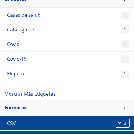
Etiquetas
Casas de salud
1
Catálogo de...
1
Covid
1
Covid-19
1
Elepem
1
Mostrar Más Etiquetas
Filtro
Formatos
Formatos
CSV
3