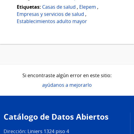
Etiquetas:
Casas de salud
,
Elepem
,
Empresas y servicios de salud
,
Establecimientos adulto mayor
Si encontraste algún error en este sitio:
ayúdanos a mejorarlo
Pie
de
Catálogo de Datos Abiertos
página
Dirección:
Liniers 1324 piso 4