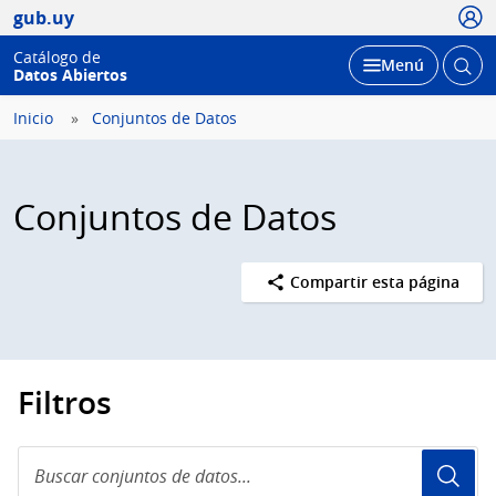
Usua
gub.uy
Catálogo de
Abrir
Desplegar
Menú
Datos Abiertos
busc
Inicio
Conjuntos de Datos
Conjuntos de Datos
Compartir esta página
Filtros
Buscar
conjuntos