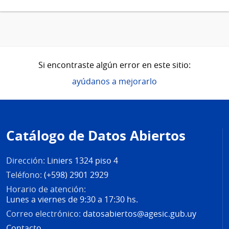
Si encontraste algún error en este sitio:
ayúdanos a mejorarlo
Pie
de
Catálogo de Datos Abiertos
página
Dirección:
Liniers 1324 piso 4
Teléfono:
(+598) 2901 2929
Horario de atención:
Lunes a viernes de 9:30 a 17:30 hs.
Correo electrónico:
datosabiertos@agesic.gub.uy
Contacto