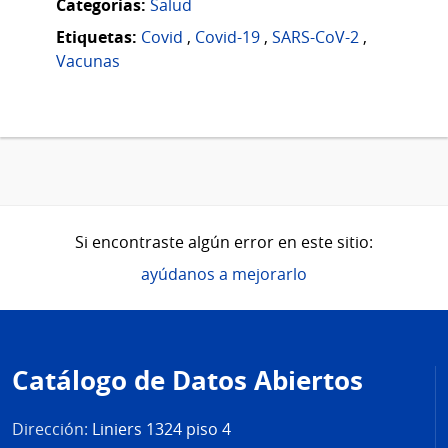
Categorias:
Salud
Etiquetas:
Covid
,
Covid-19
,
SARS-CoV-2
,
Vacunas
Si encontraste algún error en este sitio:
ayúdanos a mejorarlo
Pie
de
Catálogo de Datos Abiertos
página
Dirección:
Liniers 1324 piso 4