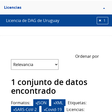
Filtro
Licencias
Licencias
Licencia de DAG de Uruguay
1
Ordenar por
1 conjunto de datos
encontrado
Formatos:
JSON
XML
Etiquetas:
SARS-CoV-2
Covid-19
Licencias: