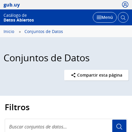
Usua
gub.uy
Catálogo de
Abrir
Desplegar
Menú
Datos Abiertos
busc
Inicio
Conjuntos de Datos
Conjuntos de Datos
Compartir esta página
Filtros
Buscar
conjuntos