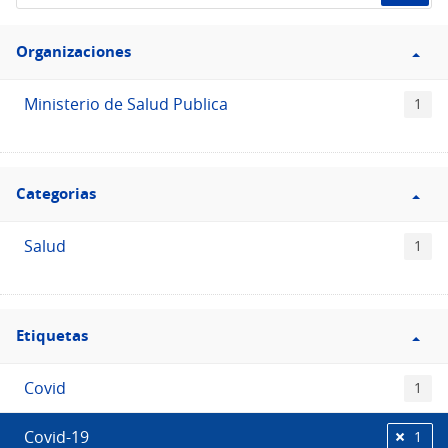
de
Filtro
datos...
Organizaciones
Organizaciones
Ministerio de Salud Publica
1
Filtro
Categorias
Categorias
Salud
1
Filtro
Etiquetas
Etiquetas
Covid
1
Covid-19
1