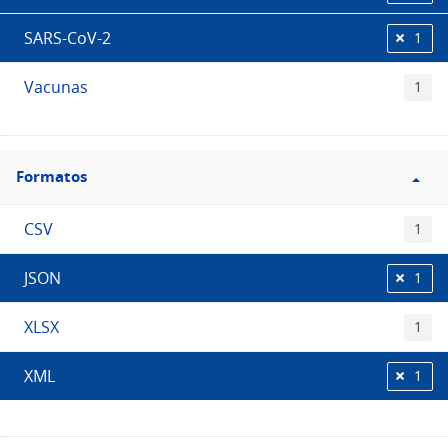
SARS-CoV-2
1
Vacunas
1
Filtro
Formatos
Formatos
CSV
1
JSON
1
XLSX
1
XML
1