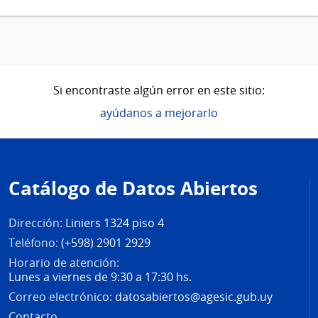
Si encontraste algún error en este sitio:
ayúdanos a mejorarlo
Pie
de
Catálogo de Datos Abiertos
página
Dirección:
Liniers 1324 piso 4
Teléfono:
(+598) 2901 2929
Horario de atención:
Lunes a viernes de 9:30 a 17:30 hs.
Correo electrónico:
datosabiertos@agesic.gub.uy
Contacto