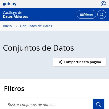
Usua
gub.uy
Catálogo de
Abrir
Desplegar
Menú
Datos Abiertos
busc
Inicio
Conjuntos de Datos
Conjuntos de Datos
Compartir esta página
Filtros
Buscar
conjuntos