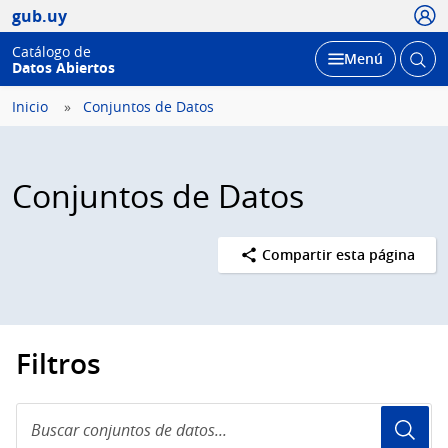
Usua
gub.uy
Catálogo de
Abrir
Desplegar
Menú
Datos Abiertos
busc
Inicio
Conjuntos de Datos
Conjuntos de Datos
Compartir esta página
Filtros
Buscar
conjuntos