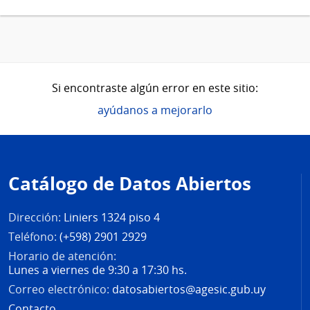
Si encontraste algún error en este sitio:
ayúdanos a mejorarlo
Pie
de
Catálogo de Datos Abiertos
página
Dirección:
Liniers 1324 piso 4
Teléfono:
(+598) 2901 2929
Horario de atención:
Lunes a viernes de 9:30 a 17:30 hs.
Correo electrónico:
datosabiertos@agesic.gub.uy
Contacto