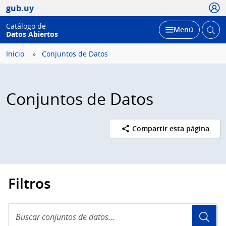
Usua
gub.uy
Catálogo de
Abrir
Desplegar
Menú
Datos Abiertos
busc
Inicio
Conjuntos de Datos
Conjuntos de Datos
Compartir esta página
Filtros
Buscar
conjuntos