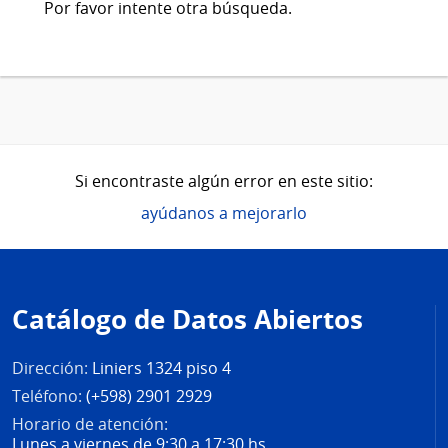
Por favor intente otra búsqueda.
Si encontraste algún error en este sitio:
ayúdanos a mejorarlo
Pie
de
Catálogo de Datos Abiertos
página
Dirección:
Liniers 1324 piso 4
Teléfono:
(+598) 2901 2929
Horario de atención:
Lunes a viernes de 9:30 a 17:30 hs.