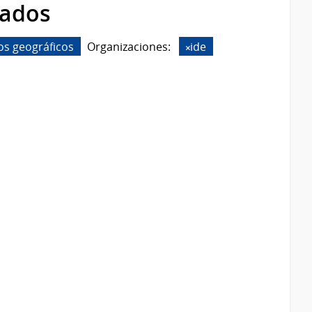
rados
os geográficos
Organizaciones:
ide