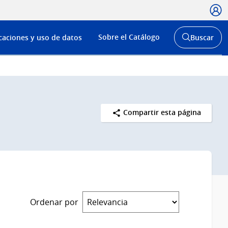
Usua
Menú
Sobre el Catálogo
caciones y uso de datos
Buscar
de
Abrir
buscador
navega
y
Compartir esta página
Ordenar por