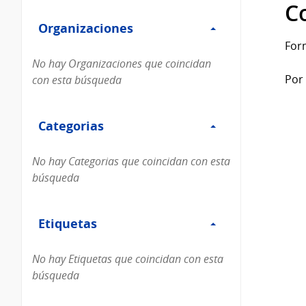
Filtro
datos...
C
Organizaciones
Organizaciones
For
No hay Organizaciones que coincidan
Por 
con esta búsqueda
Filtro
Categorias
Categorias
No hay Categorias que coincidan con esta
búsqueda
Filtro
Etiquetas
Etiquetas
No hay Etiquetas que coincidan con esta
búsqueda
Filtro