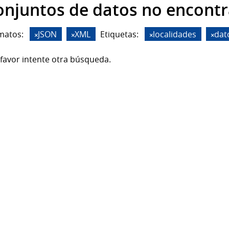
onjuntos de datos no encont
matos:
JSON
XML
Etiquetas:
localidades
dat
favor intente otra búsqueda.