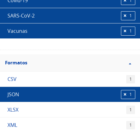
Covid-19
1
SARS-CoV-2
1
Vacunas
1
Filtro
Formatos
Formatos
CSV
1
JSON
1
XLSX
1
XML
1