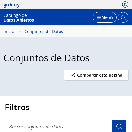
Usua
gub.uy
Catálogo de
Abrir
Desplegar
Menú
Datos Abiertos
busc
Inicio
Conjuntos de Datos
Conjuntos de Datos
Compartir esta página
Filtros
Buscar
conjuntos