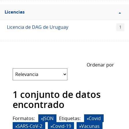
Filtro
Licencias
Licencias
Licencia de DAG de Uruguay
1
Ordenar por
1 conjunto de datos
encontrado
Formatos:
JSON
Etiquetas:
Covid
SARS-CoV-2
Covid-19
Vacunas