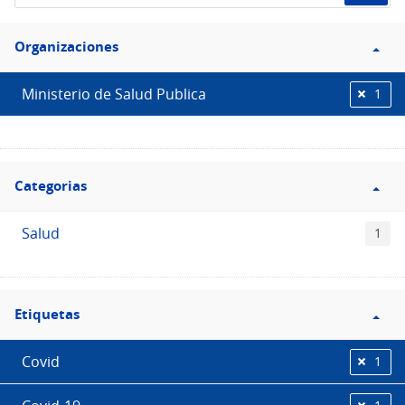
de
Filtro
datos...
Organizaciones
Organizaciones
Ministerio de Salud Publica
1
Filtro
Categorias
Categorias
Salud
1
Filtro
Etiquetas
Etiquetas
Covid
1