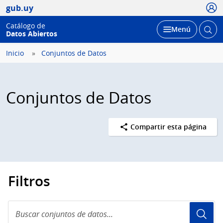
Usua
gub.uy
Catálogo de
Abrir
Desplegar
Menú
Datos Abiertos
busc
Inicio
Conjuntos de Datos
Conjuntos de Datos
Compartir esta página
Filtros
Buscar
conjuntos