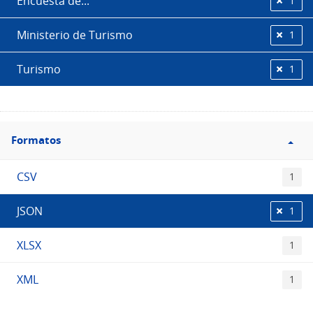
Encuesta de...
1
Ministerio de Turismo
1
Turismo
1
Filtro
Formatos
Formatos
CSV
1
JSON
1
XLSX
1
XML
1