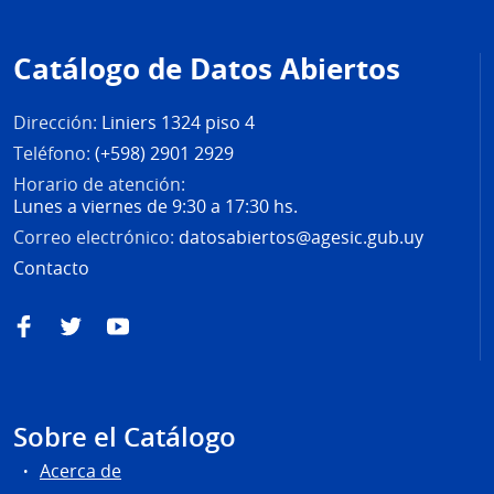
Pie
de
Catálogo de Datos Abiertos
página
Dirección:
Liniers 1324 piso 4
Teléfono:
(+598) 2901 2929
Horario de atención:
Lunes a viernes de 9:30 a 17:30 hs.
Correo electrónico:
datosabiertos@agesic.gub.uy
Contacto
Facebook
Twitter
YouTube
Sobre el Catálogo
Acerca de