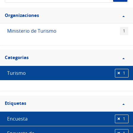
de
Filtro
datos...
Organizaciones
Organizaciones
Ministerio de Turismo
1
Filtro
Categorias
Categorias
Turismo
1
Filtro
Etiquetas
Etiquetas
Encuesta
1