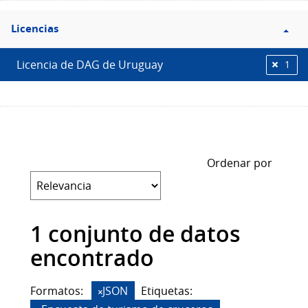
Filtro
Licencias
Licencias
Licencia de DAG de Uruguay
1
Ordenar por
1 conjunto de datos
encontrado
Formatos:
JSON
Etiquetas: