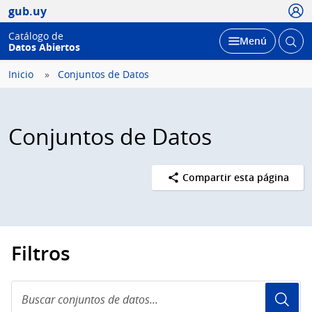
Usua
gub.uy
Catálogo de
Abrir
Desplegar
Menú
Datos Abiertos
busc
Inicio
Conjuntos de Datos
Conjuntos de Datos
Compartir esta página
Filtros
Buscar
conjuntos