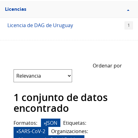
Filtro
Licencias
Licencias
Licencia de DAG de Uruguay
1
Ordenar por
1 conjunto de datos
encontrado
Formatos:
JSON
Etiquetas:
SARS-CoV-2
Organizaciones: