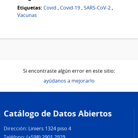
Etiquetas:
Covid
,
Covid-19
,
SARS-CoV-2
,
Vacunas
Si encontraste algún error en este sitio:
ayúdanos a mejorarlo
Pie
de
Catálogo de Datos Abiertos
página
Dirección:
Liniers 1324 piso 4
Teléfono:
(+598) 2901 2929