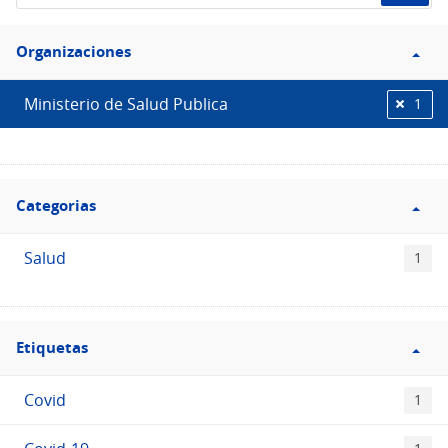
de
Filtro
datos...
Organizaciones
Organizaciones
Ministerio de Salud Publica
1
Filtro
Categorias
Categorias
Salud
1
Filtro
Etiquetas
Etiquetas
Covid
1