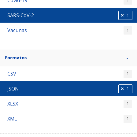
Covid-19
1
SARS-CoV-2
1
Vacunas
1
Filtro
Formatos
Formatos
CSV
1
JSON
1
XLSX
1
XML
1