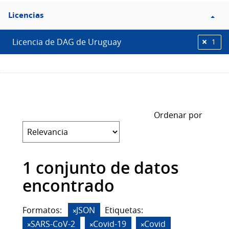
Filtro
Licencias
Licencias
Licencia de DAG de Uruguay
1
Ordenar por
1 conjunto de datos
encontrado
Formatos:
JSON
Etiquetas:
SARS-CoV-2
Covid-19
Covid