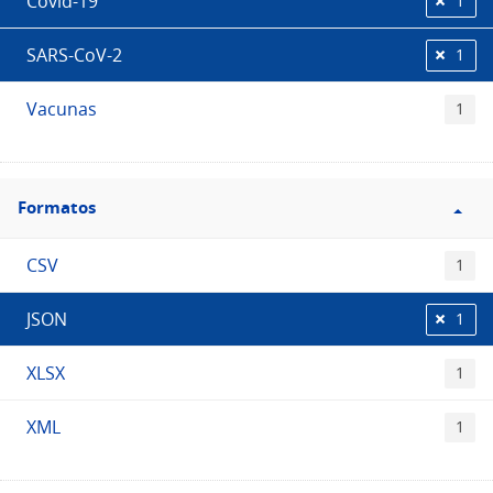
Covid-19
1
SARS-CoV-2
1
Vacunas
1
Filtro
Formatos
Formatos
CSV
1
JSON
1
XLSX
1
XML
1