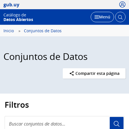
Usua
gub.uy
Catálogo de
Abrir
Desplegar
Menú
Datos Abiertos
busc
Inicio
Conjuntos de Datos
Conjuntos de Datos
Compartir esta página
Filtros
Buscar
conjuntos