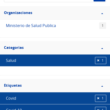
de
Filtro
datos...
Organizaciones
Organizaciones
Ministerio de Salud Publica
1
Filtro
Categorias
Categorias
Salud
1
Filtro
Etiquetas
Etiquetas
Covid
1