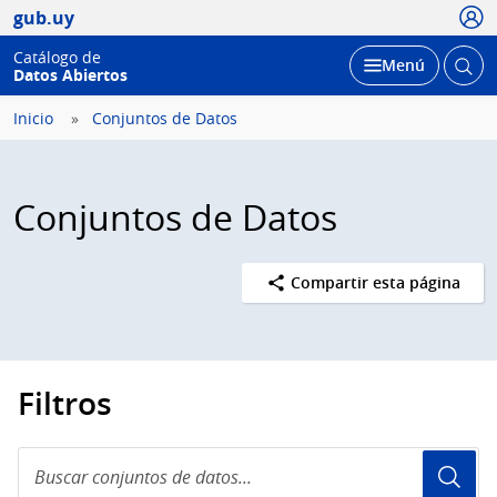
Usua
gub.uy
Catálogo de
Abrir
Desplegar
Menú
Datos Abiertos
busc
Inicio
Conjuntos de Datos
Conjuntos de Datos
Compartir esta página
Filtros
Buscar
conjuntos