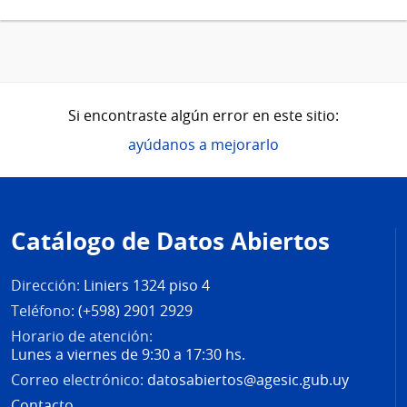
Si encontraste algún error en este sitio:
ayúdanos a mejorarlo
Pie
de
Catálogo de Datos Abiertos
página
Dirección:
Liniers 1324 piso 4
Teléfono:
(+598) 2901 2929
Horario de atención:
Lunes a viernes de 9:30 a 17:30 hs.
Correo electrónico:
datosabiertos@agesic.gub.uy
Contacto