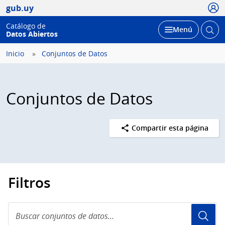
Usua
gub.uy
Catálogo de
Abrir
Desplegar
Menú
Datos Abiertos
busc
Inicio
Conjuntos de Datos
Conjuntos de Datos
Compartir esta página
Filtros
Buscar
conjuntos