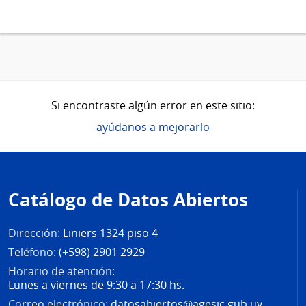
Si encontraste algún error en este sitio:
ayúdanos a mejorarlo
Pie
de
Catálogo de Datos Abiertos
página
Dirección:
Liniers 1324 piso 4
Teléfono:
(+598) 2901 2929
Horario de atención:
Lunes a viernes de 9:30 a 17:30 hs.
Correo electrónico:
datosabiertos@agesic.gub.uy