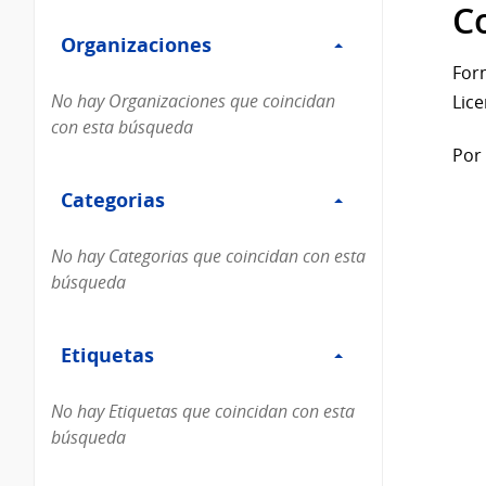
Filtro
datos...
C
Organizaciones
Organizaciones
For
No hay Organizaciones que coincidan
Lice
con esta búsqueda
Por 
Filtro
Categorias
Categorias
No hay Categorias que coincidan con esta
búsqueda
Filtro
Etiquetas
Etiquetas
No hay Etiquetas que coincidan con esta
búsqueda
Filtro