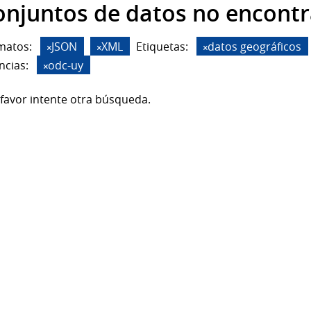
onjuntos de datos no encont
matos:
JSON
XML
Etiquetas:
datos geográficos
ncias:
odc-uy
favor intente otra búsqueda.