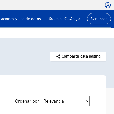
Usua
Menú
Sobre el Catálogo
caciones y uso de datos
Buscar
de
Abrir
buscador
navega
y
Compartir esta página
Ordenar por