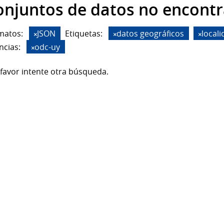
onjuntos de datos no encont
matos:
JSON
Etiquetas:
datos geográficos
local
ncias:
odc-uy
favor intente otra búsqueda.