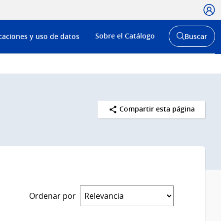
Usua
Menú
Sobre el Catálogo
caciones y uso de datos
Buscar
de
Abrir
buscador
navega
y
Compartir esta página
Ordenar por