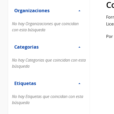
Filtro
datos...
C
Organizaciones
Organizaciones
For
No hay Organizaciones que coincidan
Lice
con esta búsqueda
Por 
Filtro
Categorias
Categorias
No hay Categorias que coincidan con esta
búsqueda
Filtro
Etiquetas
Etiquetas
No hay Etiquetas que coincidan con esta
búsqueda
Filtro