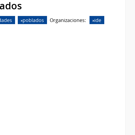
rados
idades
poblados
Organizaciones:
ide