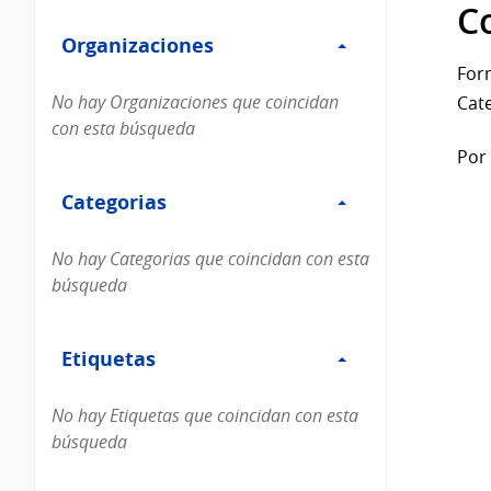
Filtro
datos...
C
Organizaciones
Organizaciones
For
No hay Organizaciones que coincidan
Cate
con esta búsqueda
Por 
Filtro
Categorias
Categorias
No hay Categorias que coincidan con esta
búsqueda
Filtro
Etiquetas
Etiquetas
No hay Etiquetas que coincidan con esta
búsqueda
Filtro