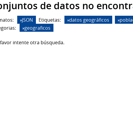
onjuntos de datos no encont
matos:
JSON
Etiquetas:
datos geográficos
pobla
gorias:
geograficos
favor intente otra búsqueda.