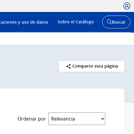
Usua
Menú
Sobre el Catálogo
caciones y uso de datos
Buscar
de
Abrir
buscador
navega
y
Compartir esta página
Ordenar por