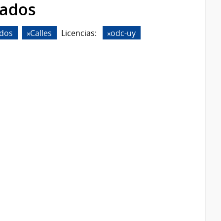
rados
dos
Calles
Licencias:
odc-uy